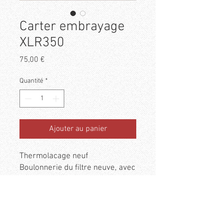
Carter embrayage
XLR350
Prix
75,00 €
Quantité
*
Ajouter au panier
Thermolacage neuf
Boulonnerie du filtre neuve, avec
joints cuivre neufs aussi