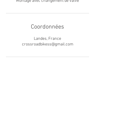
Montage avec changement de valve
Coordonnées
Landes, France
crossroadbikess@gmail.com
Politique de confidentialité
Termes et conditions
Conditions de retour
crossroadbikess@gmail.com