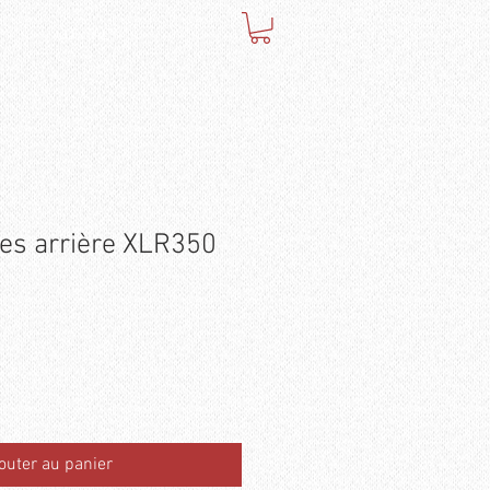
CONTACT
es arrière XLR350
outer au panier